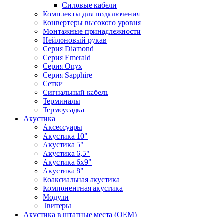
Силовые кабели
Комплекты для подключения
Конвертеры высокого уровня
Монтажные принадлежности
Нейлоновый рукав
Серия Diamond
Серия Emerald
Серия Onyx
Серия Sapphire
Сетки
Сигнальный кабель
Терминалы
Термоусадка
Акустика
Аксессуары
Акустика 10"
Акустика 5"
Акустика 6,5"
Акустика 6x9"
Акустика 8"
Коаксиальная акустика
Компонентная акустика
Модули
Твитеры
Акустика в штатные места (OEM)