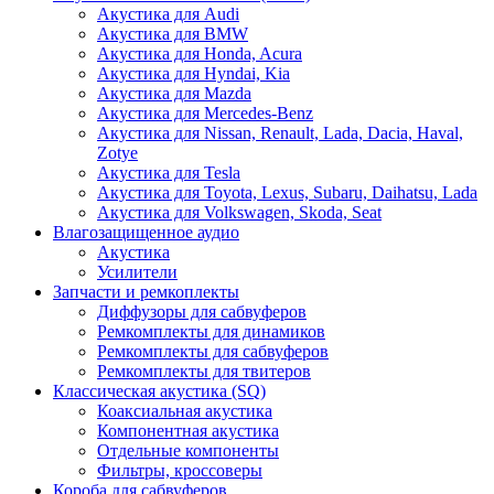
Акустика для Audi
Акустика для BMW
Акустика для Honda, Acura
Акустика для Hyndai, Kia
Акустика для Mazda
Акустика для Mercedes-Benz
Акустика для Nissan, Renault, Lada, Dacia, Haval,
Zotye
Акустика для Tesla
Акустика для Toyota, Lexus, Subaru, Daihatsu, Lada
Акустика для Volkswagen, Skoda, Seat
Влагозащищенное аудио
Акустика
Усилители
Запчасти и ремкоплекты
Диффузоры для сабвуферов
Ремкомплекты для динамиков
Ремкомплекты для сабвуферов
Ремкомплекты для твитеров
Классическая акустика (SQ)
Коаксиальная акустика
Компонентная акустика
Отдельные компоненты
Фильтры, кроссоверы
Короба для сабвуферов