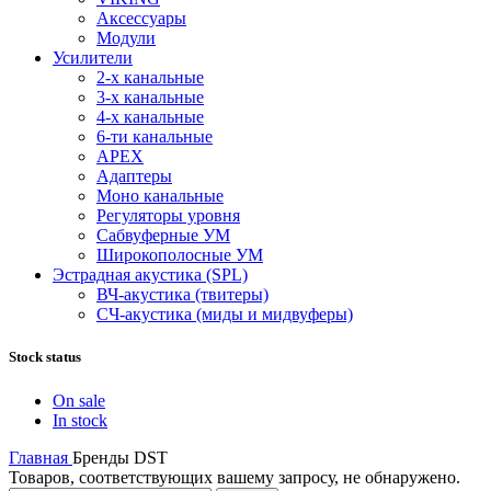
Аксессуары
Модули
Усилители
2-х канальные
3-х канальные
4-х канальные
6-ти канальные
APEX
Адаптеры
Моно канальные
Регуляторы уровня
Сабвуферные УМ
Широкополосные УМ
Эстрадная акустика (SPL)
ВЧ-акустика (твитеры)
СЧ-акустика (миды и мидвуферы)
Stock status
On sale
In stock
Главная
Бренды
DST
Товаров, соответствующих вашему запросу, не обнаружено.