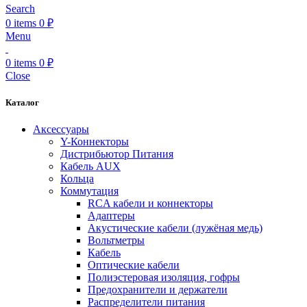
Search
0
items
0
₽
Menu
0
items
0
₽
Close
Каталог
Аксессуары
Y-Коннекторы
Дистрибьютор Питания
Кабель AUX
Кольца
Коммутация
RCA кабели и коннекторы
Адаптеры
Акустические кабели (лужёная медь)
Вольтметры
Кабель
Оптические кабели
Полиэстеровая изоляция, гофры
Предохранители и держатели
Распределители питания