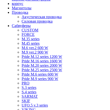
корпус
Магнитолы
Проводка
Акустическая проводка
Силовая проводка
Сабвуферы
CUSTOM
FORCE
M.35 series
M.45 series
M.6 ver.2 600 W
M.9 ver.2 900 W
Pride M.12 series 1200 W
Pride M.16 series 1600 W
Pride M.20 series 2000 W
Pride M.25 series 2500 W
Pride M.6 series 600 W
Pride M.9 series 900 W
PRO
S.3 series
S.4 series
SARMAT
SKIF
UFO.5 v.3 series
VIKING