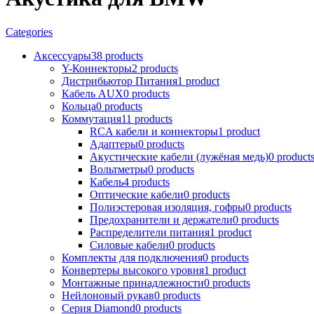
Categories
Аксессуары
38 products
Y-Коннекторы
2 products
Дистрибьютор Питания
1 product
Кабель AUX
0 products
Кольца
0 products
Коммутация
11 products
RCA кабели и коннекторы
1 product
Адаптеры
0 products
Акустические кабели (лужёная медь)
0 product
Вольтметры
0 products
Кабель
4 products
Оптические кабели
0 products
Полиэстеровая изоляция, гофры
0 products
Предохранители и держатели
0 products
Распределители питания
1 product
Силовые кабели
0 products
Комплекты для подключения
0 products
Конвертеры высокого уровня
1 product
Монтажные принадлежности
0 products
Нейлоновый рукав
0 products
Серия Diamond
0 products