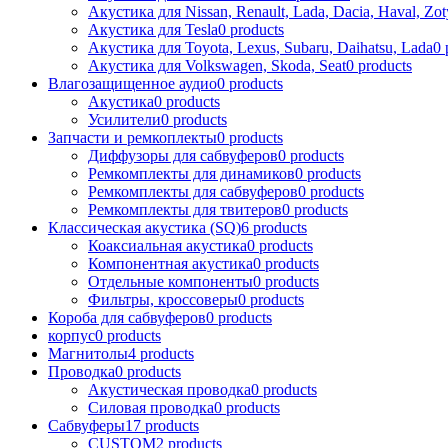
Акустика для Nissan, Renault, Lada, Dacia, Haval, Zot
Акустика для Tesla
0 products
Акустика для Toyota, Lexus, Subaru, Daihatsu, Lada
0 
Акустика для Volkswagen, Skoda, Seat
0 products
Влагозащищенное аудио
0 products
Акустика
0 products
Усилители
0 products
Запчасти и ремкоплекты
0 products
Диффузоры для сабвуферов
0 products
Ремкомплекты для динамиков
0 products
Ремкомплекты для сабвуферов
0 products
Ремкомплекты для твитеров
0 products
Классическая акустика (SQ)
6 products
Коаксиальная акустика
0 products
Компонентная акустика
0 products
Отдельные компоненты
0 products
Фильтры, кроссоверы
0 products
Короба для сабвуферов
0 products
корпус
0 products
Магнитолы
4 products
Проводка
0 products
Акустическая проводка
0 products
Силовая проводка
0 products
Сабвуферы
17 products
CUSTOM
2 products