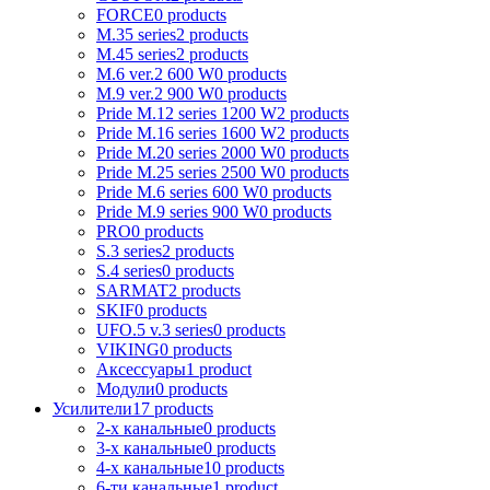
FORCE
0 products
M.35 series
2 products
M.45 series
2 products
M.6 ver.2 600 W
0 products
M.9 ver.2 900 W
0 products
Pride M.12 series 1200 W
2 products
Pride M.16 series 1600 W
2 products
Pride M.20 series 2000 W
0 products
Pride M.25 series 2500 W
0 products
Pride M.6 series 600 W
0 products
Pride M.9 series 900 W
0 products
PRO
0 products
S.3 series
2 products
S.4 series
0 products
SARMAT
2 products
SKIF
0 products
UFO.5 v.3 series
0 products
VIKING
0 products
Аксессуары
1 product
Модули
0 products
Усилители
17 products
2-х канальные
0 products
3-х канальные
0 products
4-х канальные
10 products
6-ти канальные
1 product