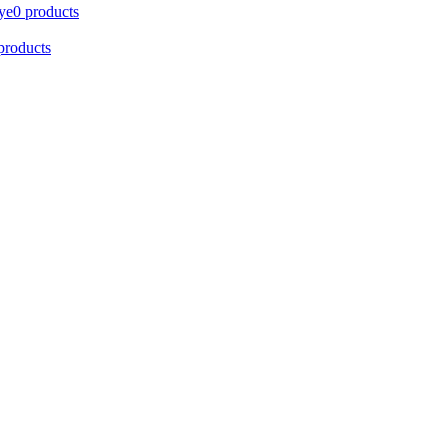
ye
0 products
products