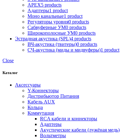
APEX
5 products
Адаптеры
1 product
Моно канальные
1 product
Регуляторы уровня
0 products
Сабвуферные УМ
0 products
Широкополосные УМ
0 products
Эстрадная акустика (SPL)
4 products
ВЧ-акустика (твитеры)
0 products
СЧ-акустика (миды и мидвуферы)
1 product
Close
Каталог
Аксессуары
Y-Коннекторы
Дистрибьютор Питания
Кабель AUX
Кольца
Коммутация
RCA кабели и коннекторы
Адаптеры
Акустические кабели (лужёная медь)
Вольтметры