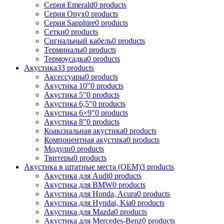
Серия Emerald
0 products
Серия Onyx
0 products
Серия Sapphire
0 products
Сетки
0 products
Сигнальный кабель
0 products
Терминалы
0 products
Термоусадка
0 products
Акустика
33 products
Аксессуары
0 products
Акустика 10"
0 products
Акустика 5"
0 products
Акустика 6,5"
0 products
Акустика 6×9"
0 products
Акустика 8"
0 products
Коаксиальная акустика
0 products
Компонентная акустика
0 products
Модули
0 products
Твитеры
0 products
Акустика в штатные места (OEM)
3 products
Акустика для Audi
0 products
Акустика для BMW
0 products
Акустика для Honda, Acura
0 products
Акустика для Hyndai, Kia
0 products
Акустика для Mazda
0 products
Акустика для Mercedes-Benz
0 products