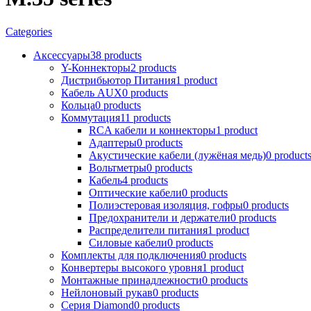
Categories
Аксессуары
38 products
Y-Коннекторы
2 products
Дистрибьютор Питания
1 product
Кабель AUX
0 products
Кольца
0 products
Коммутация
11 products
RCA кабели и коннекторы
1 product
Адаптеры
0 products
Акустические кабели (лужёная медь)
0 product
Вольтметры
0 products
Кабель
4 products
Оптические кабели
0 products
Полиэстеровая изоляция, гофры
0 products
Предохранители и держатели
0 products
Распределители питания
1 product
Силовые кабели
0 products
Комплекты для подключения
0 products
Конвертеры высокого уровня
1 product
Монтажные принадлежности
0 products
Нейлоновый рукав
0 products
Серия Diamond
0 products