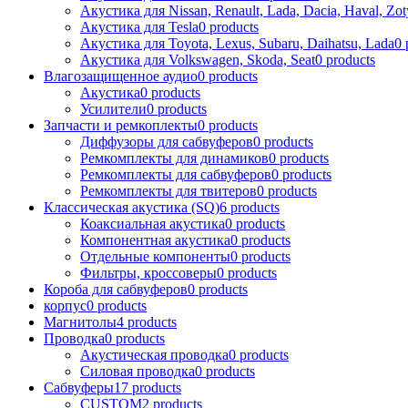
Акустика для Nissan, Renault, Lada, Dacia, Haval, Zot
Акустика для Tesla
0 products
Акустика для Toyota, Lexus, Subaru, Daihatsu, Lada
0 
Акустика для Volkswagen, Skoda, Seat
0 products
Влагозащищенное аудио
0 products
Акустика
0 products
Усилители
0 products
Запчасти и ремкоплекты
0 products
Диффузоры для сабвуферов
0 products
Ремкомплекты для динамиков
0 products
Ремкомплекты для сабвуферов
0 products
Ремкомплекты для твитеров
0 products
Классическая акустика (SQ)
6 products
Коаксиальная акустика
0 products
Компонентная акустика
0 products
Отдельные компоненты
0 products
Фильтры, кроссоверы
0 products
Короба для сабвуферов
0 products
корпус
0 products
Магнитолы
4 products
Проводка
0 products
Акустическая проводка
0 products
Силовая проводка
0 products
Сабвуферы
17 products
CUSTOM
2 products