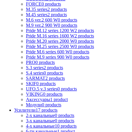
FORCE
0 products
M.35 series
2 products
M.45 series
2 products
M.6 ver.2 600 W
0 products
M.9 ver.2 900 W
0 products
Pride M.12 series 1200 W
2 products
Pride M.16 series 1600 W
2 products
Pride M.20 series 2000 W
0 products
Pride M.25 series 2500 W
0 products
Pride M.6 series 600 W
0 products
Pride M.9 series 900 W
0 products
PRO
0 products
S.3 series
2 products
S.4 series
0 products
SARMAT
2 products
SKIF
0 products
UFO.5 v.3 series
0 products
VIKING
0 products
Аксессуары
1 product
Модули
0 products
Усилители
17 products
2-х канальные
0 products
3-х канальные
0 products
4-х канальные
10 products
6-ти канальные
1 product