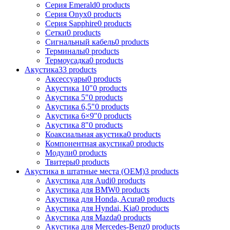
Серия Emerald
0 products
Серия Onyx
0 products
Серия Sapphire
0 products
Сетки
0 products
Сигнальный кабель
0 products
Терминалы
0 products
Термоусадка
0 products
Акустика
33 products
Аксессуары
0 products
Акустика 10"
0 products
Акустика 5"
0 products
Акустика 6,5"
0 products
Акустика 6×9"
0 products
Акустика 8"
0 products
Коаксиальная акустика
0 products
Компонентная акустика
0 products
Модули
0 products
Твитеры
0 products
Акустика в штатные места (OEM)
3 products
Акустика для Audi
0 products
Акустика для BMW
0 products
Акустика для Honda, Acura
0 products
Акустика для Hyndai, Kia
0 products
Акустика для Mazda
0 products
Акустика для Mercedes-Benz
0 products