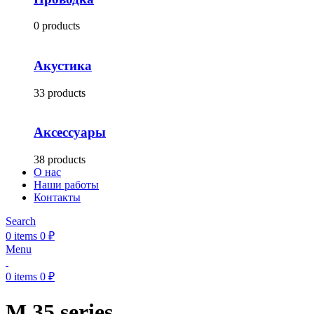
0 products
Акустика
33 products
Аксессуары
38 products
О нас
Наши работы
Контакты
Search
0
items
0
₽
Menu
0
items
0
₽
M.35 series