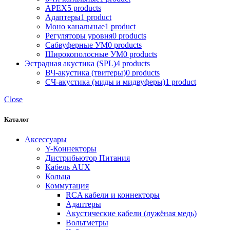
APEX
5 products
Адаптеры
1 product
Моно канальные
1 product
Регуляторы уровня
0 products
Сабвуферные УМ
0 products
Широкополосные УМ
0 products
Эстрадная акустика (SPL)
4 products
ВЧ-акустика (твитеры)
0 products
СЧ-акустика (миды и мидвуферы)
1 product
Close
Каталог
Аксессуары
Y-Коннекторы
Дистрибьютор Питания
Кабель AUX
Кольца
Коммутация
RCA кабели и коннекторы
Адаптеры
Акустические кабели (лужёная медь)
Вольтметры