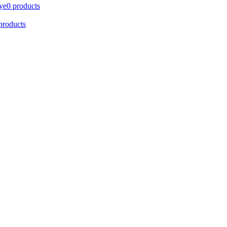
ye
0 products
products